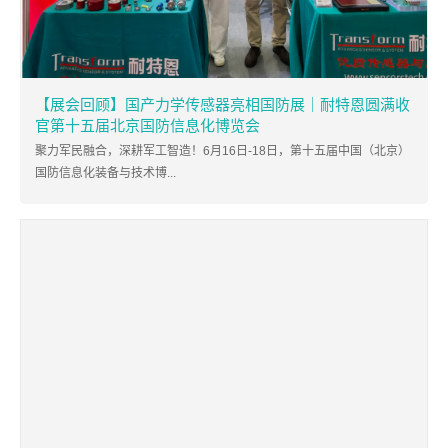
【展会回顾】国产力学传感器亮相国防展｜耐特恩圆满收
官第十五届北京国防信息化博览会
聚力军民融合，深耕军工智造！6月16日-18日，第十五届中国（北京）
国防信息化装备与技术博...