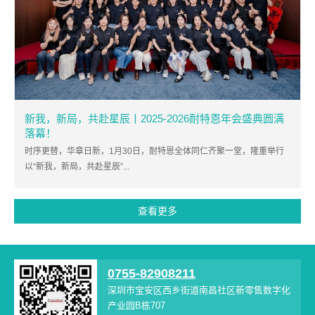
新我，新局，共赴星辰丨2025-2026耐特恩年会盛典圆满
落幕！
时序更替，华章日新，1月30日，耐特恩全体同仁齐聚一堂，隆重举行
以“新我，新局，共赴星辰”...
查看更多
0755-82908211
深圳市宝安区西乡街道南昌社区新零售数字化
产业园B栋707