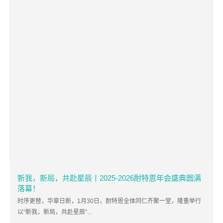
新我，新局，共赴星辰丨2025-2026耐特恩年会盛典圆满
落幕！
时序更替，华章日新，1月30日，耐特恩全体同仁齐聚一堂，隆重举行
以“新我，新局，共赴星辰”...