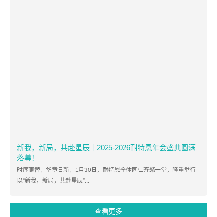
新我，新局，共赴星辰丨2025-2026耐特恩年会盛典圆满
落幕！
时序更替，华章日新，1月30日，耐特恩全体同仁齐聚一堂，隆重举行
以“新我，新局，共赴星辰”...
查看更多
0755-82908211
深圳市宝安区西乡街道南昌社区新零售数字化
产业园B栋707
Copyright © 2022 深圳耐特恩科技有限公司 All Rights Reserved
网站地图
粤ICP备09181574号