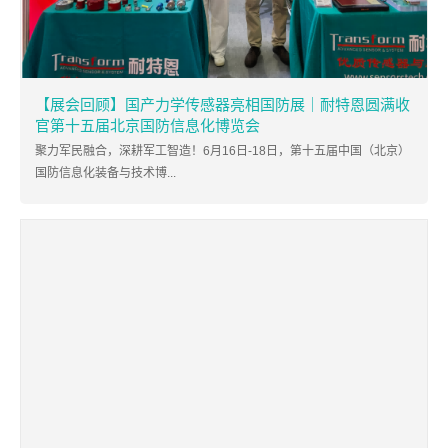
【展会回顾】国产力学传感器亮相国防展｜耐特恩圆满收
官第十五届北京国防信息化博览会
聚力军民融合，深耕军工智造！6月16日-18日，第十五届中国（北京）
国防信息化装备与技术博...