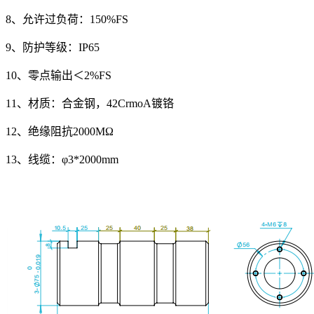
8、允许过负荷：150%FS
9、防护等级：IP65
10、零点输出＜2%FS
11、材质：合金钢，42CrmoA镀铬
12、绝缘阻抗2000MΩ
13、线缆：φ3*2000mm