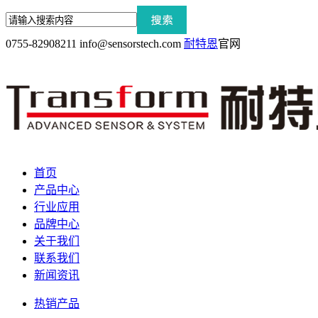
0755-82908211
info@sensorstech.com
耐特恩
官网
首页
产品中心
行业应用
品牌中心
关于我们
联系我们
新闻资讯
热销产品