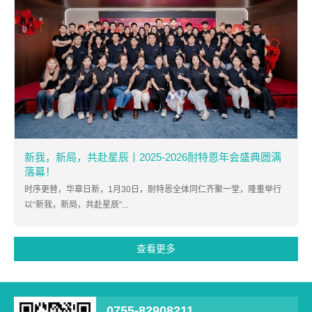
新我，新局，共赴星辰丨2025-2026耐特恩年会盛典圆满
落幕！
时序更替，华章日新，1月30日，耐特恩全体同仁齐聚一堂，隆重举行
以“新我，新局，共赴星辰”...
查看更多
0755-82908211
深圳市宝安区西乡街道南昌社区新零售数字化
产业园B栋707
Copyright © 2022 深圳耐特恩科技有限公司 All Rights Reserved
网站地图
粤ICP备09181574号